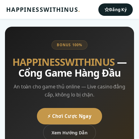
HAPPINESSWITHINUS
.
Đăng Ký
BONUS 100%
HAPPINESSWITHINUS
—
Cổng Game Hàng Đầu
An toàn cho game thủ online — Live casino đẳng
cấp, không lo bị chặn.
⚡ Chơi Cược Ngay
Xem Hướng Dẫn