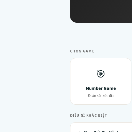
CHỌN GAME
🎯
Number Game
Đoán số, xóc đĩa
ĐIỀU GÌ KHÁC BIỆT