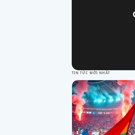
TIN TỨC MỚI NHẤT