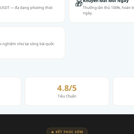
Khuyến Mãi Mỗi Ngày
🎁
, USDT — đa dạng phương thức
Thưởng tân thủ 100%, hoàn tr
ngày.
trải nghiệm như tại sòng bài quốc
4.8/5
Tiêu Chuẩn
🔥 KẾT THÚC SỚM