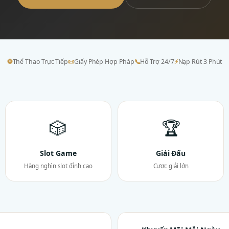
⚽
Thể Thao Trực Tiếp
📜
Giấy Phép Hợp Pháp
📞
Hỗ Trợ 24/7
⚡
Nạp Rút 3 Phút
🎲
🏆
Slot Game
Giải Đấu
Hàng nghìn slot đỉnh cao
Cược giải lớn