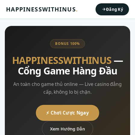
HAPPINESSWITHINUS
.
Đăng Ký
BONUS 100%
HAPPINESSWITHINUS
—
Cổng Game Hàng Đầu
An toàn cho game thủ online — Live casino đẳng
cấp, không lo bị chặn.
⚡ Chơi Cược Ngay
Xem Hướng Dẫn