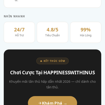
tế.
NHÌN NHANH
24/7
4.8/5
99%
Hỗ Trợ
Tiêu Chuẩn
Hài Lòng
🔥 KẾT THÚC SỚM
Chơi Cược Tại HAPPINESSWITHINUS
Khuyến mãi tân thủ hấp dẫn nhất 2026 — chỉ dành cho
tân thủ.
Khám Phá →