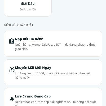
Giải Đấu
Cược giải lớn
ĐIỀU GÌ KHÁC BIỆT
Nạp Rút Đa Kênh
🏦
Ngân hàng, Momo, ZaloPay, USDT — đa dạng phương thức
giao dịch.
Khuyến Mãi Mỗi Ngày
🎁
Thưởng tân thủ 100%, hoàn trả không giới hạn, freebet
hàng ngày.
Live Casino Đẳng Cấp
🔥
Dealer thật, chơi trực tiếp, trải nghiệm như tại sòng bài quốc