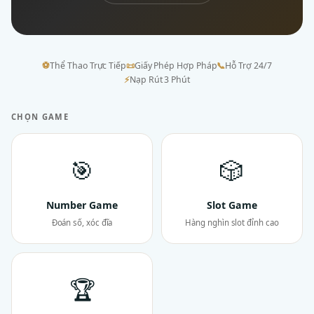
⚽
Thể Thao Trực Tiếp
📜
Giấy Phép Hợp Pháp
📞
Hỗ Trợ 24/7
⚡
Nạp Rút 3 Phút
CHỌN GAME
🎯
🎲
Number Game
Slot Game
Đoán số, xóc đĩa
Hàng nghìn slot đỉnh cao
🏆