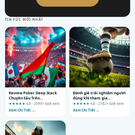
TIN TỨC MỚI NHẤT
Review Poker Deep Stack
Đánh giá trải nghiệm người
Chuyên Sâu Trên
dùng khi tham gia
sunwin99.vip – Góc Nhìn
s666vietnam.com: điều gì
★★★★★
4.8 · 2090+ lượt xem
★★★★★
4.8 · 2182+ lượt xem
Kiểm Chứng Cho Người
tạo nên sự trơn tru và đâu
Xem Chi Tiết →
Xem Chi Tiết →
Chơi Thận Trọng
là rào cản