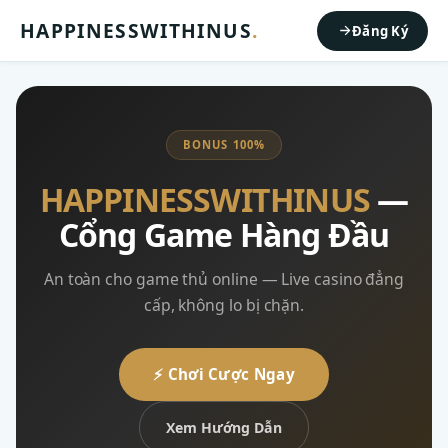
HAPPINESSWITHINUS
.
Đăng Ký
BONUS 100%
HAPPINESSWITHINUS
—
Cổng Game Hàng Đầu
An toàn cho game thủ online — Live casino đẳng
cấp, không lo bị chặn.
⚡ Chơi Cược Ngay
Xem Hướng Dẫn