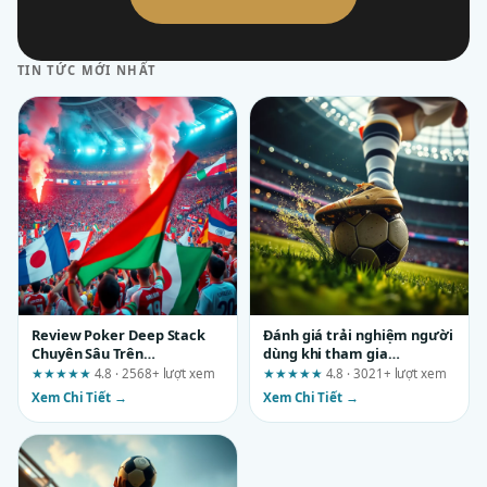
TIN TỨC MỚI NHẤT
Review Poker Deep Stack
Đánh giá trải nghiệm người
Chuyên Sâu Trên
dùng khi tham gia
sunwin99.vip – Góc Nhìn
s666vietnam.com: điều gì
★★★★★
4.8 · 2568+ lượt xem
★★★★★
4.8 · 3021+ lượt xem
Kiểm Chứng Cho Người
tạo nên sự trơn tru và đâu
Xem Chi Tiết →
Xem Chi Tiết →
Chơi Thận Trọng
là rào cản