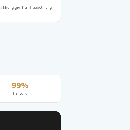
ả không giới hạn, freebet hàng
99%
Hài Lòng