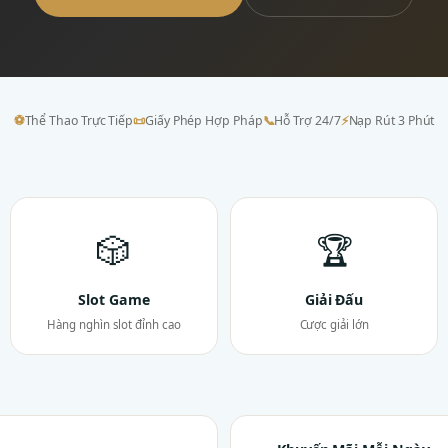
⚽
Thể Thao Trực Tiếp
📜
Giấy Phép Hợp Pháp
📞
Hỗ Trợ 24/7
⚡
Nạp Rút 3 Phút
🎲
🏆
Slot Game
Giải Đấu
Hàng nghìn slot đỉnh cao
Cược giải lớn