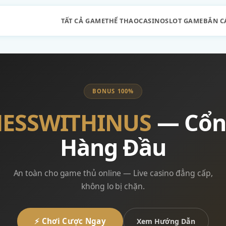
TẤT CẢ GAME
THỂ THAO
CASINO
SLOT GAME
BẮN C
BONUS 100%
NESSWITHINUS
— Cổn
Hàng Đầu
An toàn cho game thủ online — Live casino đẳng cấp,
không lo bị chặn.
⚡ Chơi Cược Ngay
Xem Hướng Dẫn