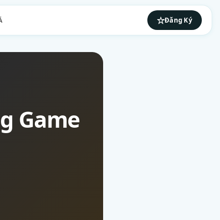
Á
Đăng Ký
g Game