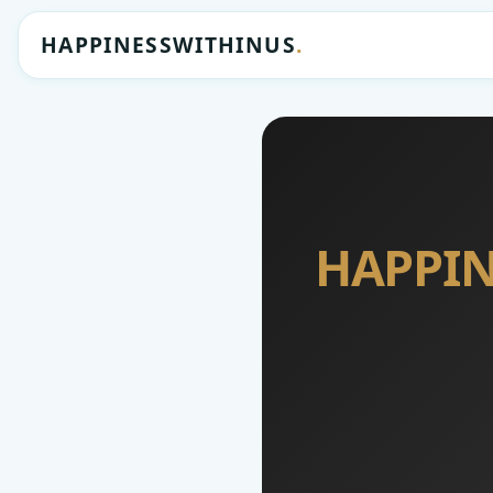
HAPPINESSWITHINUS
.
HAPPI