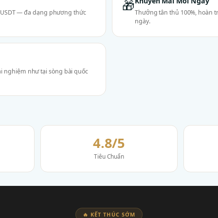
Khuyến Mãi Mỗi Ngày
🎁
, USDT — đa dạng phương thức
Thưởng tân thủ 100%, hoàn tr
ngày.
trải nghiệm như tại sòng bài quốc
4.8/5
Tiêu Chuẩn
🔥 KẾT THÚC SỚM