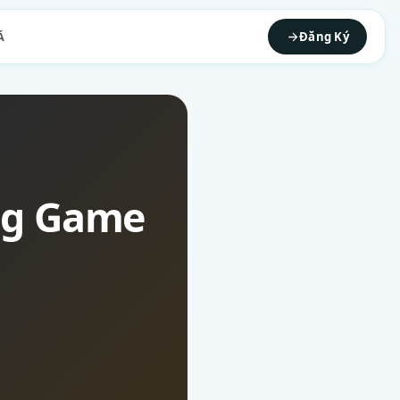
Á
Đăng Ký
g Game