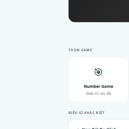
CHỌN GAME
🎯
Number Game
Đoán số, xóc đĩa
ĐIỀU GÌ KHÁC BIỆT