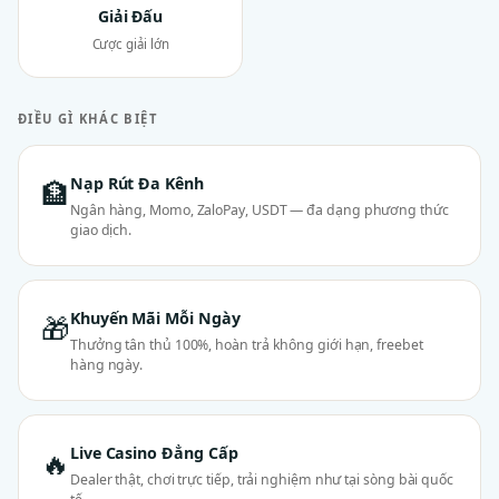
Giải Đấu
Cược giải lớn
ĐIỀU GÌ KHÁC BIỆT
Nạp Rút Đa Kênh
🏦
Ngân hàng, Momo, ZaloPay, USDT — đa dạng phương thức
giao dịch.
Khuyến Mãi Mỗi Ngày
🎁
Thưởng tân thủ 100%, hoàn trả không giới hạn, freebet
hàng ngày.
Live Casino Đẳng Cấp
🔥
Dealer thật, chơi trực tiếp, trải nghiệm như tại sòng bài quốc