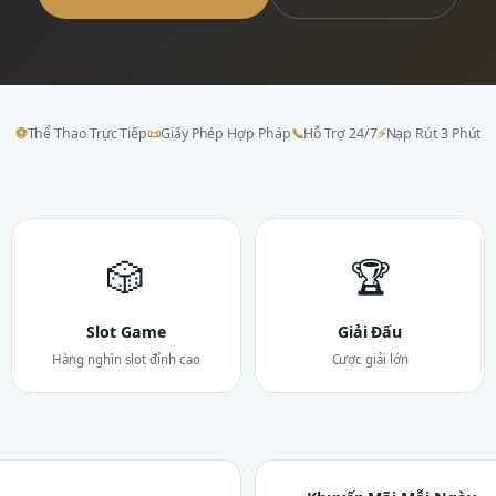
⚽
Thể Thao Trực Tiếp
📜
Giấy Phép Hợp Pháp
📞
Hỗ Trợ 24/7
⚡
Nạp Rút 3 Phút
🎲
🏆
Slot Game
Giải Đấu
Hàng nghìn slot đỉnh cao
Cược giải lớn