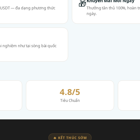
Khuyến Mãi Mỗi Ngày
🎁
, USDT — đa dạng phương thức
Thưởng tân thủ 100%, hoàn tr
ngày.
trải nghiệm như tại sòng bài quốc
4.8/5
Tiêu Chuẩn
🔥 KẾT THÚC SỚM