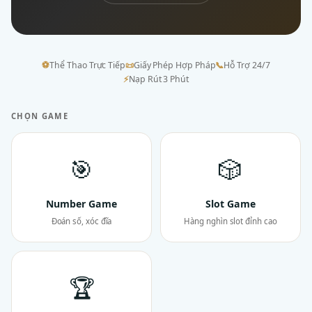
⚽
Thể Thao Trực Tiếp
📜
Giấy Phép Hợp Pháp
📞
Hỗ Trợ 24/7
⚡
Nạp Rút 3 Phút
CHỌN GAME
🎯
🎲
Number Game
Slot Game
Đoán số, xóc đĩa
Hàng nghìn slot đỉnh cao
🏆