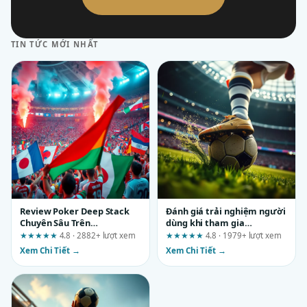
TIN TỨC MỚI NHẤT
Review Poker Deep Stack
Đánh giá trải nghiệm người
Chuyên Sâu Trên
dùng khi tham gia
sunwin99.vip – Góc Nhìn
s666vietnam.com: điều gì
★★★★★
4.8 · 2882+ lượt xem
★★★★★
4.8 · 1979+ lượt xem
Kiểm Chứng Cho Người
tạo nên sự trơn tru và đâu
Xem Chi Tiết →
Xem Chi Tiết →
Chơi Thận Trọng
là rào cản