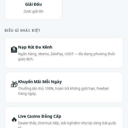
Giải Đấu
Cược giải lớn
ĐIỀU GÌ KHÁC BIỆT
Nạp Rút Đa Kênh
🏦
Ngân hàng, Momo, ZaloPay, USDT — đa dạng phương thức
giao dịch.
Khuyến Mãi Mỗi Ngày
🎁
Thưởng tân thủ 100%, hoàn trả không giới hạn, freebet
hàng ngày.
Live Casino Đẳng Cấp
🔥
Dealer thật, chơi trực tiếp, trải nghiệm như tại sòng bài quốc