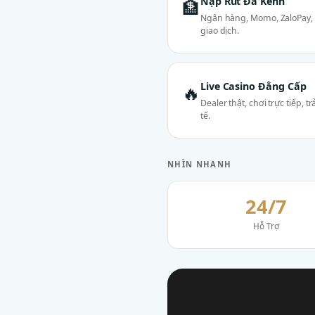
Nạp Rút Đa Kênh
🏦
Ngân hàng, Momo, ZaloPay
giao dịch.
Live Casino Đẳng Cấp
🔥
Dealer thật, chơi trực tiếp, 
tế.
NHÌN NHANH
24/7
Hỗ Trợ