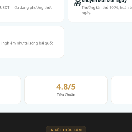
Khuyến Mãi Mỗi Ngày
🎁
, USDT — đa dạng phương thức
Thưởng tân thủ 100%, hoàn tr
ngày.
trải nghiệm như tại sòng bài quốc
4.8/5
Tiêu Chuẩn
🔥 KẾT THÚC SỚM