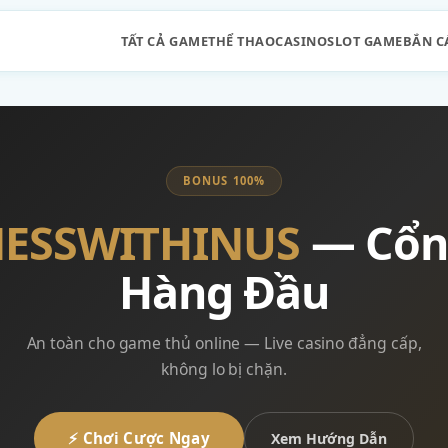
TẤT CẢ GAME
THỂ THAO
CASINO
SLOT GAME
BẮN C
BONUS 100%
NESSWITHINUS
— Cổn
Hàng Đầu
An toàn cho game thủ online — Live casino đẳng cấp,
không lo bị chặn.
⚡ Chơi Cược Ngay
Xem Hướng Dẫn