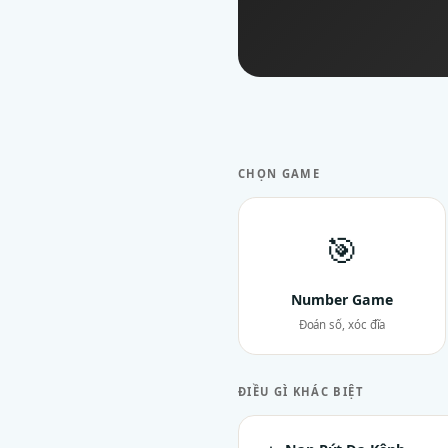
CHỌN GAME
🎯
Number Game
Đoán số, xóc đĩa
ĐIỀU GÌ KHÁC BIỆT