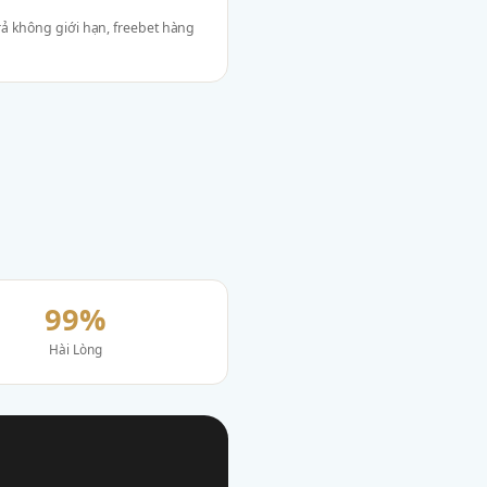
ả không giới hạn, freebet hàng
99%
Hài Lòng