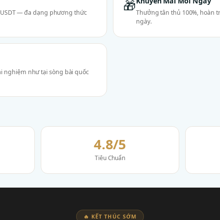
Khuyến Mãi Mỗi Ngày
🎁
, USDT — đa dạng phương thức
Thưởng tân thủ 100%, hoàn tr
ngày.
trải nghiệm như tại sòng bài quốc
4.8/5
Tiêu Chuẩn
🔥 KẾT THÚC SỚM