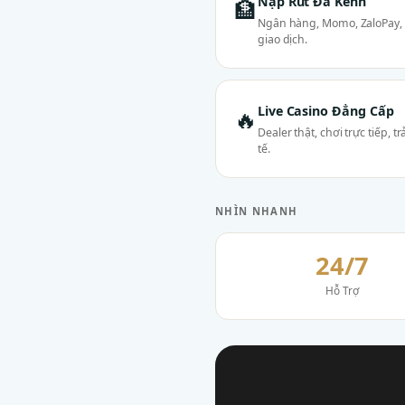
Nạp Rút Đa Kênh
🏦
Ngân hàng, Momo, ZaloPay
giao dịch.
Live Casino Đẳng Cấp
🔥
Dealer thật, chơi trực tiếp, 
tế.
NHÌN NHANH
24/7
Hỗ Trợ