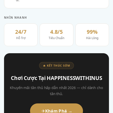
tế.
NHÌN NHANH
24/7
4.8/5
99%
Hỗ Trợ
Tiêu Chuẩn
Hài Lòng
🔥 KẾT THÚC SỚM
Chơi Cược Tại HAPPINESSWITHINUS
Khuyến mãi tân thủ hấp dẫn nhất 2026 — chỉ dành cho
tân thủ.
Khám Phá →