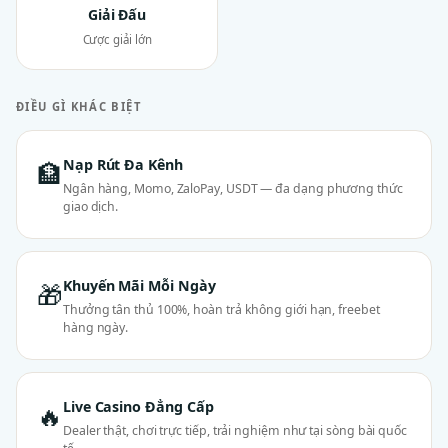
Giải Đấu
Cược giải lớn
ĐIỀU GÌ KHÁC BIỆT
Nạp Rút Đa Kênh
🏦
Ngân hàng, Momo, ZaloPay, USDT — đa dạng phương thức
giao dịch.
Khuyến Mãi Mỗi Ngày
🎁
Thưởng tân thủ 100%, hoàn trả không giới hạn, freebet
hàng ngày.
Live Casino Đẳng Cấp
🔥
Dealer thật, chơi trực tiếp, trải nghiệm như tại sòng bài quốc