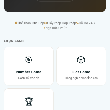
⚽
Thể Thao Trực Tiếp
📜
Giấy Phép Hợp Pháp
📞
Hỗ Trợ 24/7
⚡
Nạp Rút 3 Phút
CHỌN GAME
🎯
🎲
Number Game
Slot Game
Đoán số, xóc đĩa
Hàng nghìn slot đỉnh cao
🏆