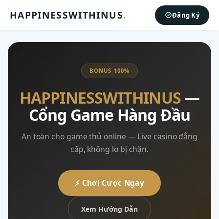
HAPPINESSWITHINUS
.
Đăng Ký
BONUS 100%
HAPPINESSWITHINUS
—
Cổng Game Hàng Đầu
An toàn cho game thủ online — Live casino đẳng
cấp, không lo bị chặn.
⚡ Chơi Cược Ngay
Xem Hướng Dẫn