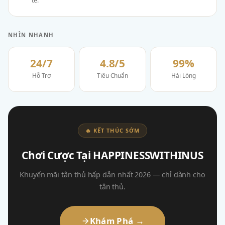
tế.
NHÌN NHANH
24/7
4.8/5
99%
Hỗ Trợ
Tiêu Chuẩn
Hài Lòng
🔥 KẾT THÚC SỚM
Chơi Cược Tại HAPPINESSWITHINUS
Khuyến mãi tân thủ hấp dẫn nhất 2026 — chỉ dành cho
tân thủ.
Khám Phá →