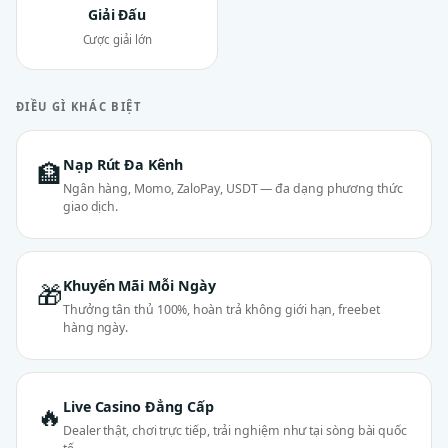
Giải Đấu
Cược giải lớn
ĐIỀU GÌ KHÁC BIỆT
Nạp Rút Đa Kênh
🏦
Ngân hàng, Momo, ZaloPay, USDT — đa dạng phương thức
giao dịch.
Khuyến Mãi Mỗi Ngày
🎁
Thưởng tân thủ 100%, hoàn trả không giới hạn, freebet
hàng ngày.
Live Casino Đẳng Cấp
🔥
Dealer thật, chơi trực tiếp, trải nghiệm như tại sòng bài quốc