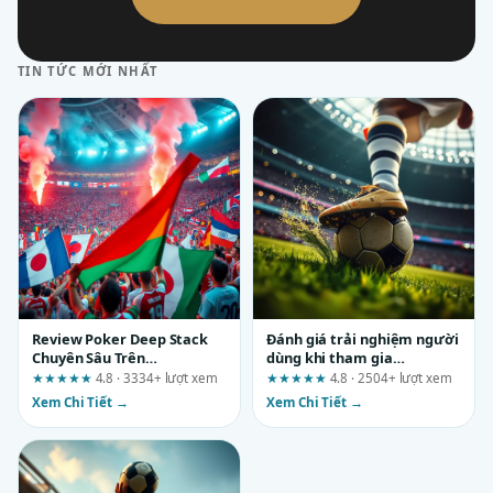
TIN TỨC MỚI NHẤT
Review Poker Deep Stack
Đánh giá trải nghiệm người
Chuyên Sâu Trên
dùng khi tham gia
sunwin99.vip – Góc Nhìn
s666vietnam.com: điều gì
★★★★★
4.8 · 3334+ lượt xem
★★★★★
4.8 · 2504+ lượt xem
Kiểm Chứng Cho Người
tạo nên sự trơn tru và đâu
Xem Chi Tiết →
Xem Chi Tiết →
Chơi Thận Trọng
là rào cản