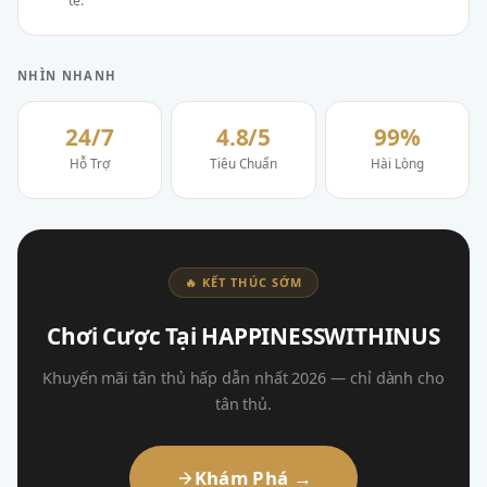
tế.
NHÌN NHANH
24/7
4.8/5
99%
Hỗ Trợ
Tiêu Chuẩn
Hài Lòng
🔥 KẾT THÚC SỚM
Chơi Cược Tại HAPPINESSWITHINUS
Khuyến mãi tân thủ hấp dẫn nhất 2026 — chỉ dành cho
tân thủ.
Khám Phá →