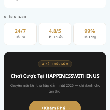
tế.
NHÌN NHANH
24/7
4.8/5
99%
Hỗ Trợ
Tiêu Chuẩn
Hài Lòng
🔥 KẾT THÚC SỚM
Chơi Cược Tại HAPPINESSWITHINUS
Khuyến mãi tân thủ hấp dẫn nhất 2026 — chỉ dành cho
tân thủ.
Khám Phá →