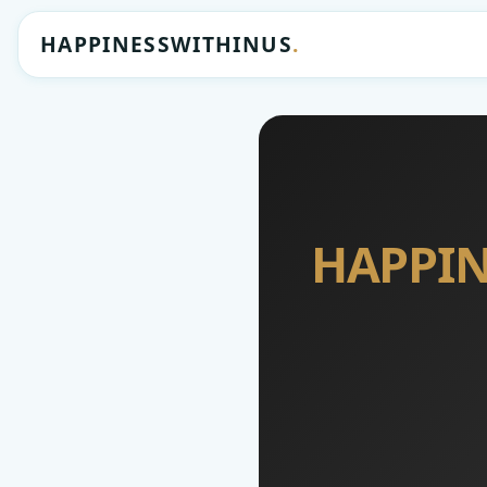
HAPPINESSWITHINUS
.
HAPPI