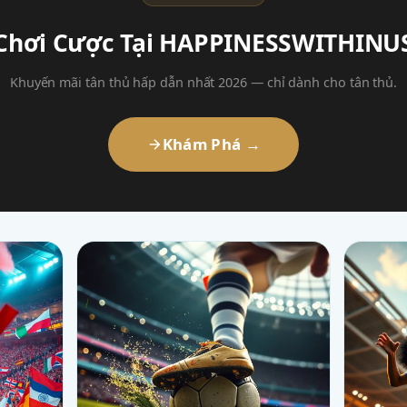
Chơi Cược Tại HAPPINESSWITHINU
Khuyến mãi tân thủ hấp dẫn nhất 2026 — chỉ dành cho tân thủ.
Khám Phá →