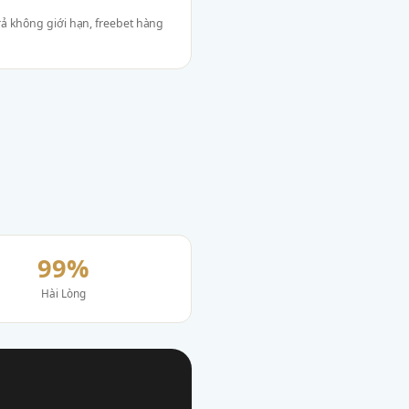
ả không giới hạn, freebet hàng
99%
Hài Lòng