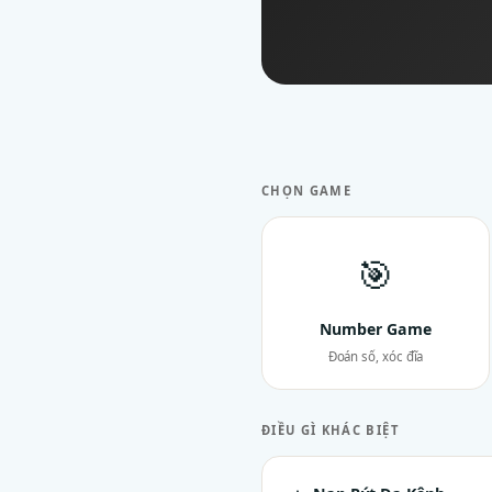
CHỌN GAME
🎯
Number Game
Đoán số, xóc đĩa
ĐIỀU GÌ KHÁC BIỆT