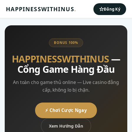
HAPPINESSWITHINUS
.
Đăng Ký
BONUS 100%
HAPPINESSWITHINUS
—
Cổng Game Hàng Đầu
An toàn cho game thủ online — Live casino đẳng
cấp, không lo bị chặn.
⚡ Chơi Cược Ngay
Xem Hướng Dẫn