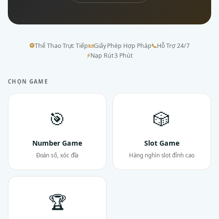
⚽
Thể Thao Trực Tiếp
📜
Giấy Phép Hợp Pháp
📞
Hỗ Trợ 24/7
⚡
Nạp Rút 3 Phút
CHỌN GAME
🎯
🎲
Number Game
Slot Game
Đoán số, xóc đĩa
Hàng nghìn slot đỉnh cao
🏆