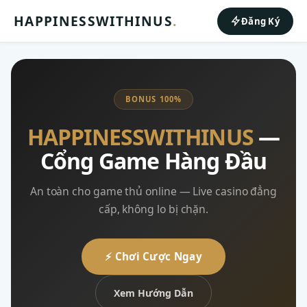
HAPPINESSWITHINUS
.
Đăng Ký
BONUS 100%
HAPPINESSWITHINUS
—
Cổng Game Hàng Đầu
An toàn cho game thủ online — Live casino đẳng
cấp, không lo bị chặn.
⚡ Chơi Cược Ngay
Xem Hướng Dẫn