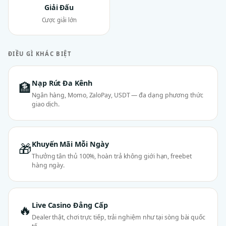
Giải Đấu
Cược giải lớn
ĐIỀU GÌ KHÁC BIỆT
Nạp Rút Đa Kênh
🏦
Ngân hàng, Momo, ZaloPay, USDT — đa dạng phương thức
giao dịch.
Khuyến Mãi Mỗi Ngày
🎁
Thưởng tân thủ 100%, hoàn trả không giới hạn, freebet
hàng ngày.
Live Casino Đẳng Cấp
🔥
Dealer thật, chơi trực tiếp, trải nghiệm như tại sòng bài quốc