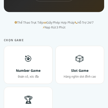
⚽
Thể Thao Trực Tiếp
📜
Giấy Phép Hợp Pháp
📞
Hỗ Trợ 24/7
⚡
Nạp Rút 3 Phút
CHỌN GAME
🎯
🎲
Number Game
Slot Game
Đoán số, xóc đĩa
Hàng nghìn slot đỉnh cao
🏆