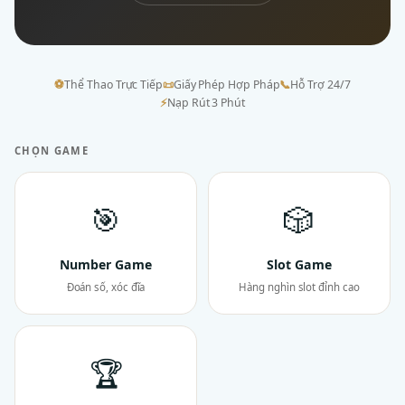
⚽
Thể Thao Trực Tiếp
📜
Giấy Phép Hợp Pháp
📞
Hỗ Trợ 24/7
⚡
Nạp Rút 3 Phút
CHỌN GAME
🎯
🎲
Number Game
Slot Game
Đoán số, xóc đĩa
Hàng nghìn slot đỉnh cao
🏆