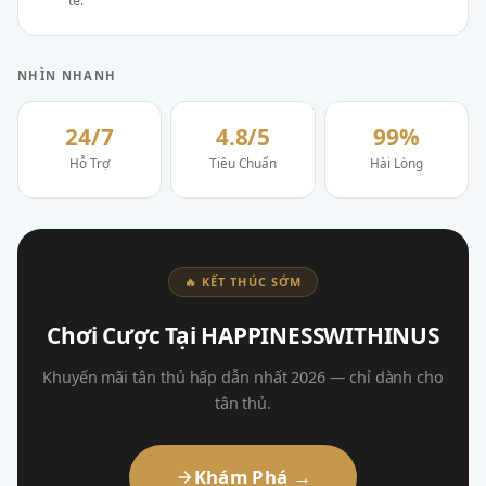
tế.
NHÌN NHANH
24/7
4.8/5
99%
Hỗ Trợ
Tiêu Chuẩn
Hài Lòng
🔥 KẾT THÚC SỚM
Chơi Cược Tại HAPPINESSWITHINUS
Khuyến mãi tân thủ hấp dẫn nhất 2026 — chỉ dành cho
tân thủ.
Khám Phá →