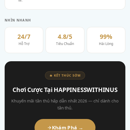
tế.
NHÌN NHANH
24/7
4.8/5
99%
Hỗ Trợ
Tiêu Chuẩn
Hài Lòng
🔥 KẾT THÚC SỚM
Chơi Cược Tại HAPPINESSWITHINUS
Khuyến mãi tân thủ hấp dẫn nhất 2026 — chỉ dành cho
tân thủ.
Khám Phá →