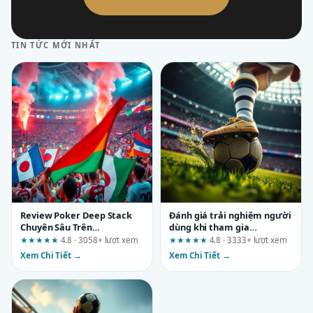
TIN TỨC MỚI NHẤT
Review Poker Deep Stack
Đánh giá trải nghiệm người
Chuyên Sâu Trên
dùng khi tham gia
sunwin99.vip – Góc Nhìn
s666vietnam.com: điều gì
★★★★★
4.8 · 3058+ lượt xem
★★★★★
4.8 · 3333+ lượt xem
Kiểm Chứng Cho Người
tạo nên sự trơn tru và đâu
Xem Chi Tiết →
Xem Chi Tiết →
Chơi Thận Trọng
là rào cản