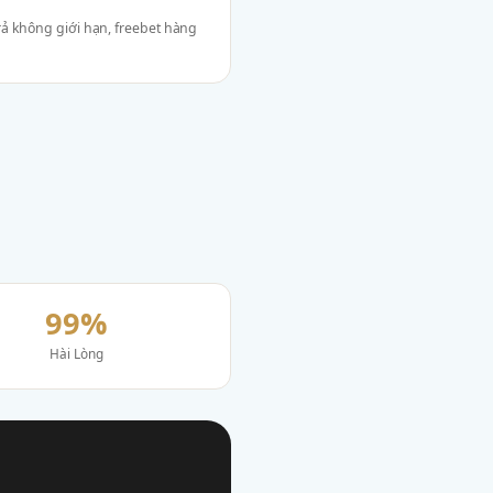
ả không giới hạn, freebet hàng
99%
Hài Lòng