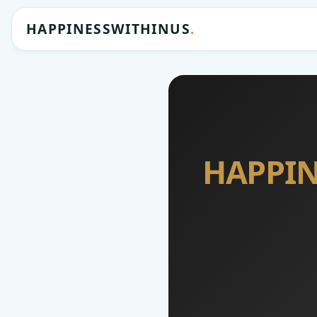
HAPPINESSWITHINUS
.
HAPPI