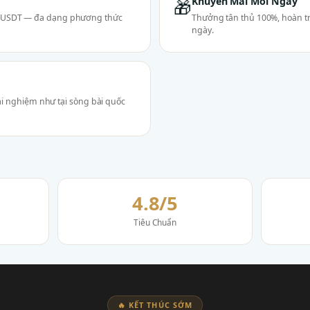
Khuyến Mãi Mỗi Ngày
🎁
, USDT — đa dạng phương thức
Thưởng tân thủ 100%, hoàn tr
ngày.
trải nghiệm như tại sòng bài quốc
4.8/5
Tiêu Chuẩn
🔥 KẾT THÚC SỚM