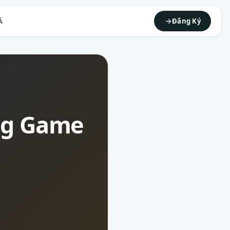
Á
Đăng Ký
g Game