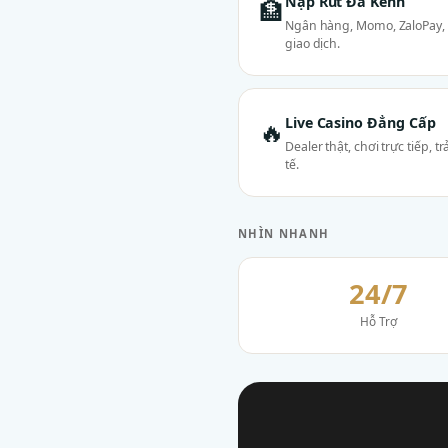
Nạp Rút Đa Kênh
🏦
Ngân hàng, Momo, ZaloPay
giao dịch.
Live Casino Đẳng Cấp
🔥
Dealer thật, chơi trực tiếp, 
tế.
NHÌN NHANH
24/7
Hỗ Trợ