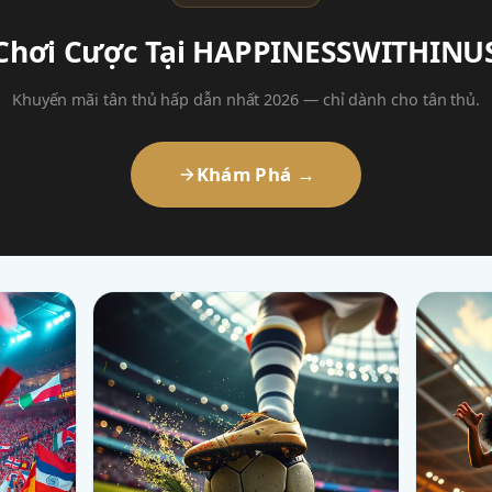
Chơi Cược Tại HAPPINESSWITHINU
Khuyến mãi tân thủ hấp dẫn nhất 2026 — chỉ dành cho tân thủ.
Khám Phá →