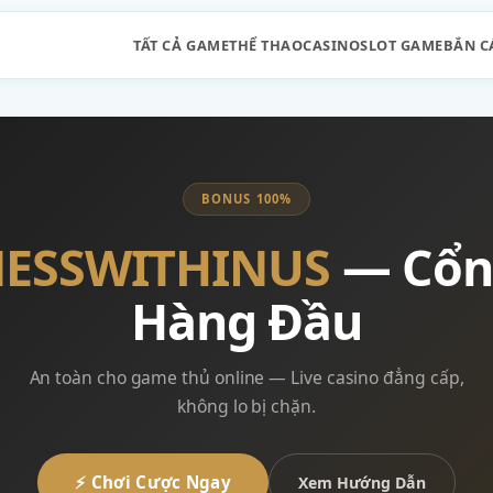
TẤT CẢ GAME
THỂ THAO
CASINO
SLOT GAME
BẮN C
BONUS 100%
NESSWITHINUS
— Cổn
Hàng Đầu
An toàn cho game thủ online — Live casino đẳng cấp,
không lo bị chặn.
⚡ Chơi Cược Ngay
Xem Hướng Dẫn