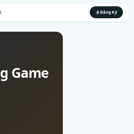
Á
Đăng Ký
g Game