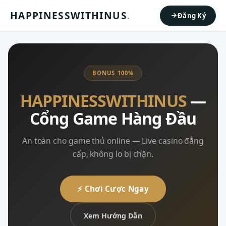
HAPPINESSWITHINUS
.
Đăng Ký
BONUS 100%
HAPPINESSWITHINUS
—
Cổng Game Hàng Đầu
An toàn cho game thủ online — Live casino đẳng
cấp, không lo bị chặn.
⚡ Chơi Cược Ngay
Xem Hướng Dẫn