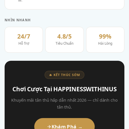
tế.
NHÌN NHANH
24/7
4.8/5
99%
Hỗ Trợ
Tiêu Chuẩn
Hài Lòng
🔥 KẾT THÚC SỚM
Chơi Cược Tại HAPPINESSWITHINUS
Khuyến mãi tân thủ hấp dẫn nhất 2026 — chỉ dành cho
tân thủ.
Khám Phá →