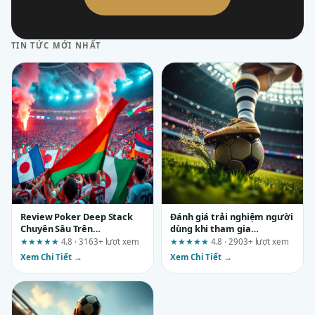
TIN TỨC MỚI NHẤT
Review Poker Deep Stack
Đánh giá trải nghiệm người
Chuyên Sâu Trên
dùng khi tham gia
sunwin99.vip – Góc Nhìn
s666vietnam.com: điều gì
★★★★★
4.8 · 3163+ lượt xem
★★★★★
4.8 · 2903+ lượt xem
Kiểm Chứng Cho Người
tạo nên sự trơn tru và đâu
Xem Chi Tiết →
Xem Chi Tiết →
Chơi Thận Trọng
là rào cản