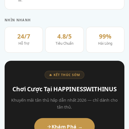
tế.
NHÌN NHANH
24/7
4.8/5
99%
Hỗ Trợ
Tiêu Chuẩn
Hài Lòng
🔥 KẾT THÚC SỚM
Chơi Cược Tại HAPPINESSWITHINUS
Khuyến mãi tân thủ hấp dẫn nhất 2026 — chỉ dành cho
tân thủ.
Khám Phá →