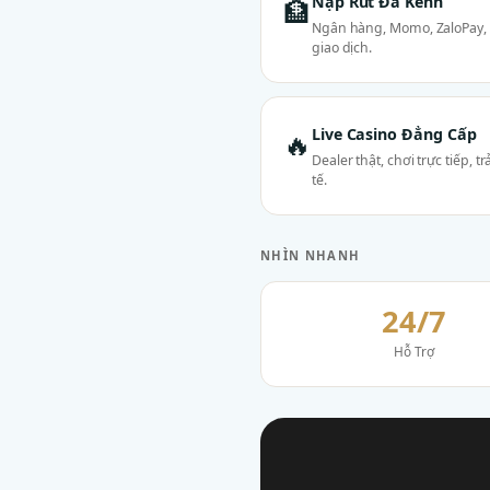
Nạp Rút Đa Kênh
🏦
Ngân hàng, Momo, ZaloPay
giao dịch.
Live Casino Đẳng Cấp
🔥
Dealer thật, chơi trực tiếp, 
tế.
NHÌN NHANH
24/7
Hỗ Trợ