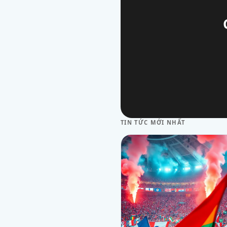
TIN TỨC MỚI NHẤT