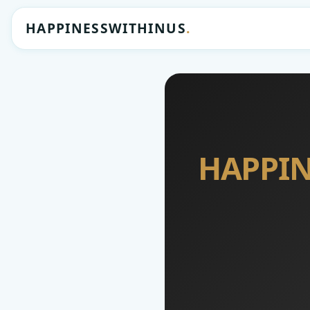
HAPPINESSWITHINUS
.
HAPPI