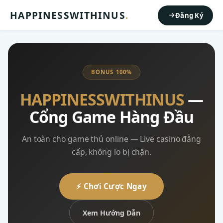
HAPPINESSWITHINUS
.
Đăng Ký
BONUS 100%
HAPPINESSWITHINUS
—
Cổng Game Hàng Đầu
An toàn cho game thủ online — Live casino đẳng
cấp, không lo bị chặn.
⚡ Chơi Cược Ngay
Xem Hướng Dẫn