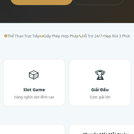
⚽
Thể Thao Trực Tiếp
📜
Giấy Phép Hợp Pháp
📞
Hỗ Trợ 24/7
⚡
Nạp Rút 3 Phút
🎲
🏆
Slot Game
Giải Đấu
Hàng nghìn slot đỉnh cao
Cược giải lớn