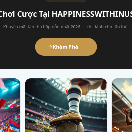
Chơi Cược Tại HAPPINESSWITHINU
Khuyến mãi tân thủ hấp dẫn nhất 2026 — chỉ dành cho tân thủ.
Khám Phá →