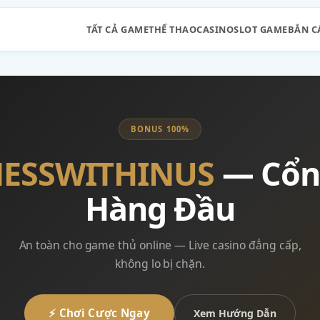
TẤT CẢ GAME
THỂ THAO
CASINO
SLOT GAME
BẮN C
BONUS 100%
NESSWITHINUS
— Cổn
Hàng Đầu
An toàn cho game thủ online — Live casino đẳng cấp,
không lo bị chặn.
⚡ Chơi Cược Ngay
Xem Hướng Dẫn