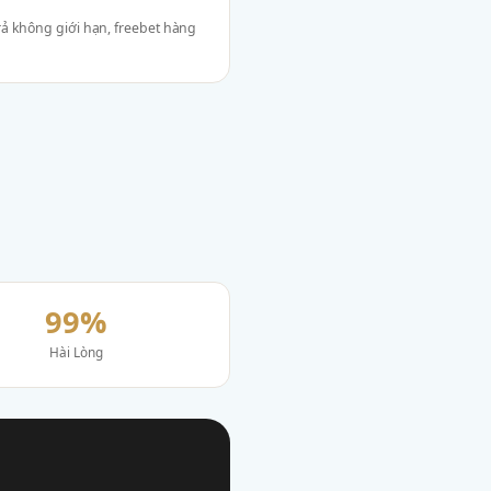
ả không giới hạn, freebet hàng
99%
Hài Lòng