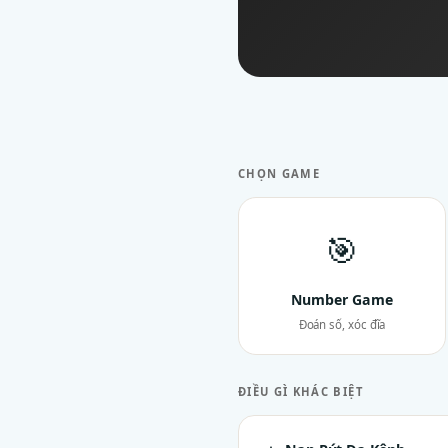
CHỌN GAME
🎯
Number Game
Đoán số, xóc đĩa
ĐIỀU GÌ KHÁC BIỆT