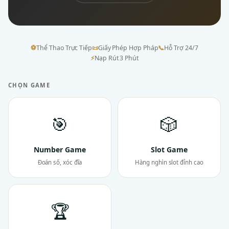
⚽
Thể Thao Trực Tiếp
📜
Giấy Phép Hợp Pháp
📞
Hỗ Trợ 24/7
⚡
Nạp Rút 3 Phút
CHỌN GAME
🎯
🎲
Number Game
Slot Game
Đoán số, xóc đĩa
Hàng nghìn slot đỉnh cao
🏆