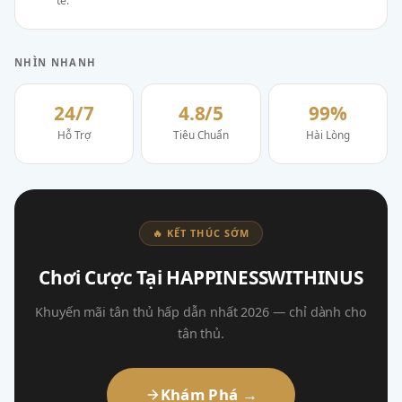
tế.
NHÌN NHANH
24/7
4.8/5
99%
Hỗ Trợ
Tiêu Chuẩn
Hài Lòng
🔥 KẾT THÚC SỚM
Chơi Cược Tại HAPPINESSWITHINUS
Khuyến mãi tân thủ hấp dẫn nhất 2026 — chỉ dành cho
tân thủ.
Khám Phá →