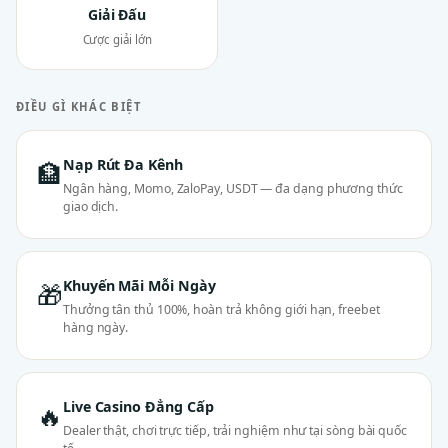
Giải Đấu
Cược giải lớn
ĐIỀU GÌ KHÁC BIỆT
Nạp Rút Đa Kênh
🏦
Ngân hàng, Momo, ZaloPay, USDT — đa dạng phương thức
giao dịch.
Khuyến Mãi Mỗi Ngày
🎁
Thưởng tân thủ 100%, hoàn trả không giới hạn, freebet
hàng ngày.
Live Casino Đẳng Cấp
🔥
Dealer thật, chơi trực tiếp, trải nghiệm như tại sòng bài quốc