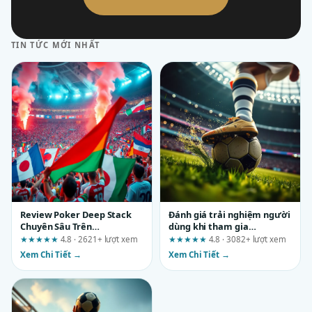
TIN TỨC MỚI NHẤT
Review Poker Deep Stack
Đánh giá trải nghiệm người
Chuyên Sâu Trên
dùng khi tham gia
sunwin99.vip – Góc Nhìn
s666vietnam.com: điều gì
★★★★★
4.8 · 2621+ lượt xem
★★★★★
4.8 · 3082+ lượt xem
Kiểm Chứng Cho Người
tạo nên sự trơn tru và đâu
Xem Chi Tiết →
Xem Chi Tiết →
Chơi Thận Trọng
là rào cản