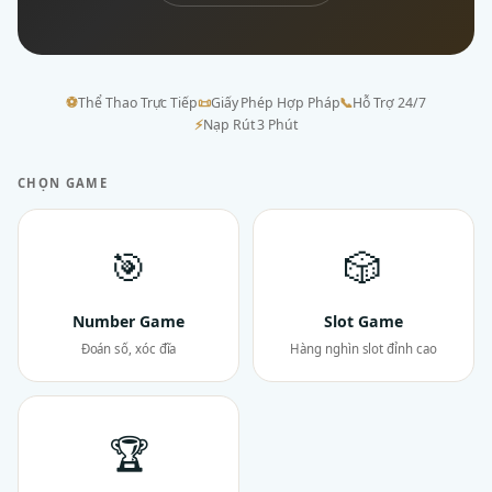
⚽
Thể Thao Trực Tiếp
📜
Giấy Phép Hợp Pháp
📞
Hỗ Trợ 24/7
⚡
Nạp Rút 3 Phút
CHỌN GAME
🎯
🎲
Number Game
Slot Game
Đoán số, xóc đĩa
Hàng nghìn slot đỉnh cao
🏆