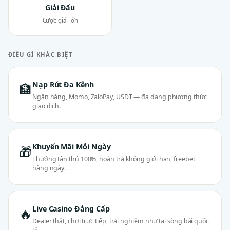
Giải Đấu
Cược giải lớn
ĐIỀU GÌ KHÁC BIỆT
Nạp Rút Đa Kênh
🏦
Ngân hàng, Momo, ZaloPay, USDT — đa dạng phương thức
giao dịch.
Khuyến Mãi Mỗi Ngày
🎁
Thưởng tân thủ 100%, hoàn trả không giới hạn, freebet
hàng ngày.
Live Casino Đẳng Cấp
🔥
Dealer thật, chơi trực tiếp, trải nghiệm như tại sòng bài quốc