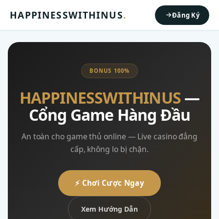
HAPPINESSWITHINUS
.
Đăng Ký
BONUS 100%
HAPPINESSWITHINUS
—
Cổng Game Hàng Đầu
An toàn cho game thủ online — Live casino đẳng
cấp, không lo bị chặn.
⚡ Chơi Cược Ngay
Xem Hướng Dẫn