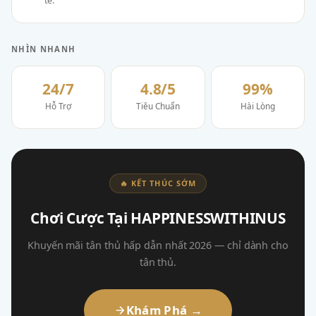
tế.
NHÌN NHANH
24/7
4.8/5
99%
Hỗ Trợ
Tiêu Chuẩn
Hài Lòng
🔥 KẾT THÚC SỚM
Chơi Cược Tại HAPPINESSWITHINUS
Khuyến mãi tân thủ hấp dẫn nhất 2026 — chỉ dành cho
tân thủ.
Khám Phá →