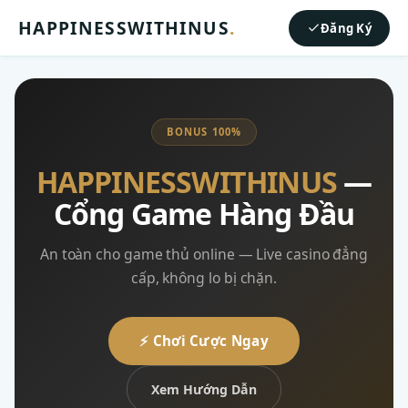
HAPPINESSWITHINUS
.
Đăng Ký
BONUS 100%
HAPPINESSWITHINUS
—
Cổng Game Hàng Đầu
An toàn cho game thủ online — Live casino đẳng
cấp, không lo bị chặn.
⚡ Chơi Cược Ngay
Xem Hướng Dẫn