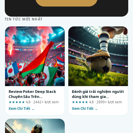
TIN TỨC MỚI NHẤT
Review Poker Deep Stack
Đánh giá trải nghiệm người
Chuyên Sâu Trên
dùng khi tham gia
sunwin99.vip – Góc Nhìn
s666vietnam.com: điều gì
★★★★★
4.8 · 2442+ lượt xem
★★★★★
4.8 · 2899+ lượt xem
Kiểm Chứng Cho Người
tạo nên sự trơn tru và đâu
Xem Chi Tiết →
Xem Chi Tiết →
Chơi Thận Trọng
là rào cản