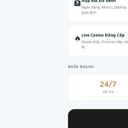
Nạp Rút Đa Kênh
🏦
Ngân hàng, Momo, ZaloPay
giao dịch.
Live Casino Đẳng Cấp
🔥
Dealer thật, chơi trực tiếp, 
tế.
NHÌN NHANH
24/7
Hỗ Trợ