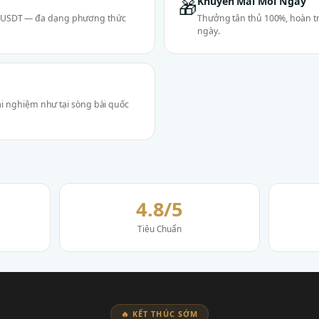
Khuyến Mãi Mỗi Ngày
🎁
, USDT — đa dạng phương thức
Thưởng tân thủ 100%, hoàn tr
ngày.
trải nghiệm như tại sòng bài quốc
4.8/5
Tiêu Chuẩn
🔥 KẾT THÚC SỚM