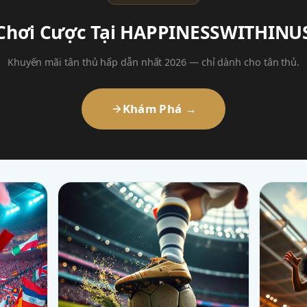
Chơi Cược Tại HAPPINESSWITHINU
Khuyến mãi tân thủ hấp dẫn nhất 2026 — chỉ dành cho tân thủ.
Khám Phá →