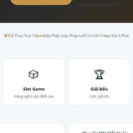
⚽
Thể Thao Trực Tiếp
📜
Giấy Phép Hợp Pháp
📞
Hỗ Trợ 24/7
⚡
Nạp Rút 3 Phút
🎲
🏆
Slot Game
Giải Đấu
Hàng nghìn slot đỉnh cao
Cược giải lớn