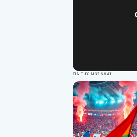
TIN TỨC MỚI NHẤT