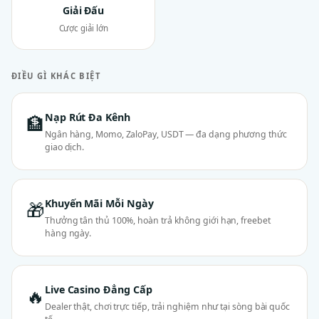
Giải Đấu
Cược giải lớn
ĐIỀU GÌ KHÁC BIỆT
Nạp Rút Đa Kênh
🏦
Ngân hàng, Momo, ZaloPay, USDT — đa dạng phương thức
giao dịch.
Khuyến Mãi Mỗi Ngày
🎁
Thưởng tân thủ 100%, hoàn trả không giới hạn, freebet
hàng ngày.
Live Casino Đẳng Cấp
🔥
Dealer thật, chơi trực tiếp, trải nghiệm như tại sòng bài quốc