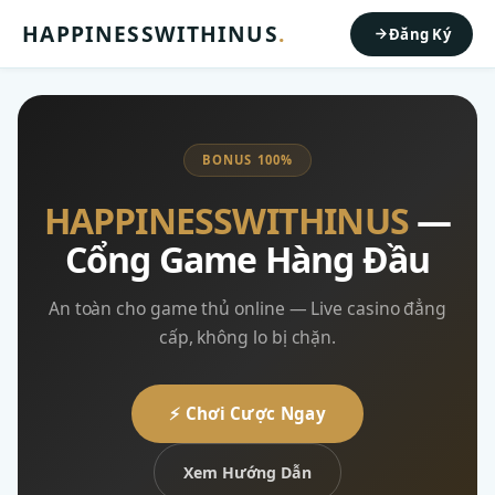
HAPPINESSWITHINUS
.
Đăng Ký
BONUS 100%
HAPPINESSWITHINUS
—
Cổng Game Hàng Đầu
An toàn cho game thủ online — Live casino đẳng
cấp, không lo bị chặn.
⚡ Chơi Cược Ngay
Xem Hướng Dẫn