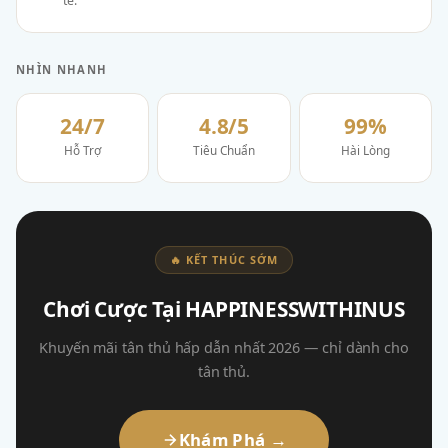
tế.
NHÌN NHANH
24/7
4.8/5
99%
Hỗ Trợ
Tiêu Chuẩn
Hài Lòng
🔥 KẾT THÚC SỚM
Chơi Cược Tại HAPPINESSWITHINUS
Khuyến mãi tân thủ hấp dẫn nhất 2026 — chỉ dành cho
tân thủ.
Khám Phá →